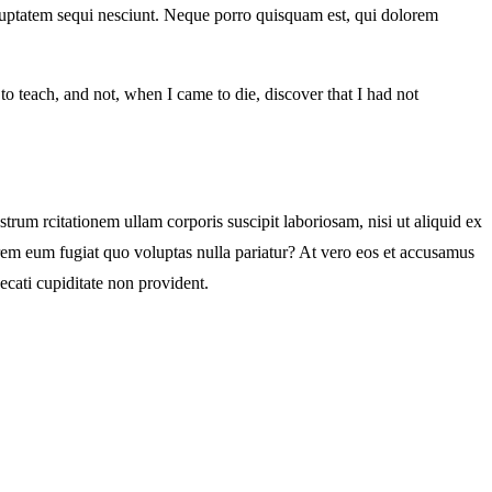
oluptatem sequi nesciunt. Neque porro quisquam est, qui dolorem
d to teach, and not, when I came to die, discover that I had not
m rcitationem ullam corporis suscipit laboriosam, nisi ut aliquid ex
orem eum fugiat quo voluptas nulla pariatur? At vero eos et accusamus
ecati cupiditate non provident.