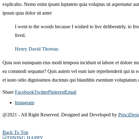
explicabo. Nemo enim ipsam luptatem quia voluptas sit aspernatur aut
ipsum quia dolor sit amet
I went to the woods because I wished to live deliberately, to fron
lived.
Henry David Thoreau
Quia non numquam eius modi tempora incidunt ut labore et dolore mag
ea commodi sequatur? Quis autem vel eum iure reprehenderit qui in ea 
et iusto odio dignissimos ducimus qui blanditiis esentium voluptatum de
Share
Facebook
Twitter
Pinterest
Email
Instagram
@2021 - All Right Reserved. Designed and Developed by
PenciDesi
Back To Top