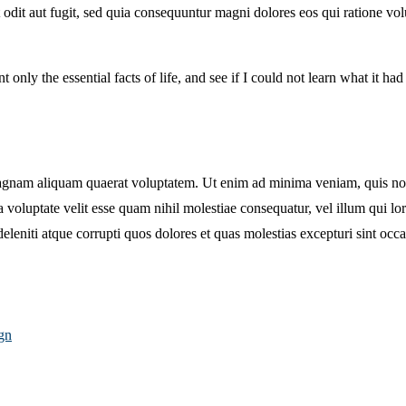
 odit aut fugit, sed quia consequuntur magni dolores eos qui ratione v
t only the essential facts of life, and see if I could not learn what it ha
nam aliquam quaerat voluptatem. Ut enim ad minima veniam, quis nostru
voluptate velit esse quam nihil molestiae consequatur, vel illum qui l
leniti atque corrupti quos dolores et quas molestias excepturi sint occa
gn